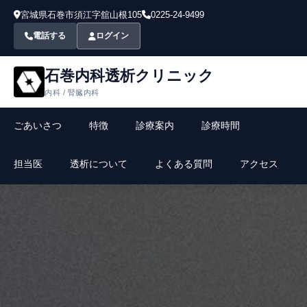
宮城県石巻市須江字舘山根105
0225-24-9499
電話する
ログイン
石巻内科透析クリニック
内科 / 腎臓内科
ごあいさつ
特徴
診療案内
診療時間
担当医
透析について
よくある質問
アクセス